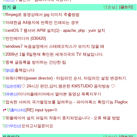
인기 글
▽
[손님]
▽
ffmpeg로 동영상에서 jpg 이미지 추출방법
▽
아래한글 A4용지에 반쪽만 인쇄되는 경우
▽
centOS 7 웹서버 APM 설치(1) - apache, php : yum 설치
▽
만인에미디어 (030420)
▽
windows7 녹음설정에서 스테레오믹스가 보이지 않을 때
▽
2009년 1월 8일현재 확인된 세계각국의 TV 채널입니다.
▽
중복 글등록을 방지하는 간단한 팁
▽
출첵입니다
[밝곰]
▽
파워디랙터(power director) - 타임라인 순서, 타임라인 설정 변경하기
▽
♡ 24시간 편안,감미,평온한 KMSTUDIO 음악방송 ♡
[깊은연못]
▽
미디어플레이어에서 열어본 동영상 목록지우기
[푸른산]
▽
접속한 서버의 국가별정보를 알려주는 - 파이어폭스 확장기능 Flagfox
▽
[RE] input type=\\
[홈마스타]
▽
팟플레이어 설치 파일의 작동이 중지되었습니다 - 오류 해결 방법
▽
모의고사질문이요
[기무진선]