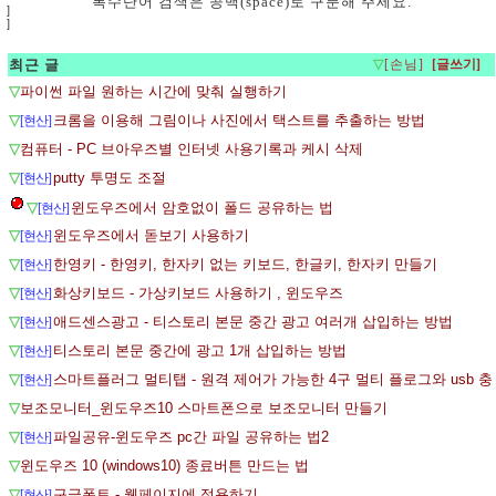
복수단어 검색은 공백(space)로 구분해 주세요.
]
]
최근 글
▽
[손님]
▽
파이썬 파일 원하는 시간에 맞춰 실행하기
▽
크롬을 이용해 그림이나 사진에서 택스트를 추출하는 방법
[현산]
▽
컴퓨터 - PC 브아우즈별 인터넷 사용기록과 케시 삭제
▽
putty 투명도 조절
[현산]
▽
윈도우즈에서 암호없이 폴드 공유하는 법
[현산]
▽
윈도우즈에서 돋보기 사용하기
[현산]
▽
한영키 - 한영키, 한자키 없는 키보드, 한글키, 한자키 만들기
[현산]
▽
화상키보드 - 가상키보드 사용하기 , 윈도우즈
[현산]
▽
애드센스광고 - 티스토리 본문 중간 광고 여러개 삽입하는 방법
[현산]
▽
티스토리 본문 중간에 광고 1개 삽입하는 방법
[현산]
▽
스마트플러그 멀티탭 - 원격 제어가 가능한 4구 멀티 플로그와 usb 충
[현산]
▽
보조모니터_윈도우즈10 스마트폰으로 보조모니터 만들기
▽
파일공유-윈도우즈 pc간 파일 공유하는 법2
[현산]
▽
윈도우즈 10 (windows10) 종료버튼 만드는 법
▽
구글폰트 - 웹페이지에 적용하기
[현산]