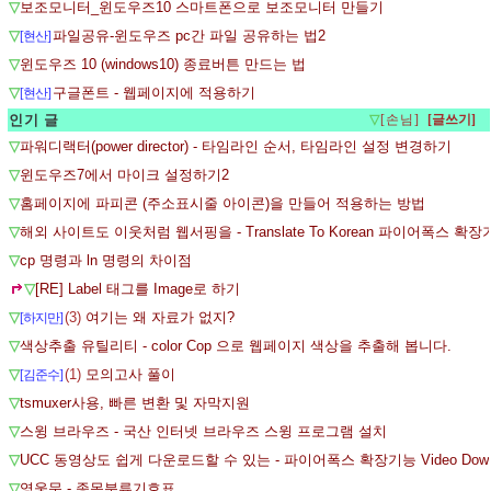
▽
보조모니터_윈도우즈10 스마트폰으로 보조모니터 만들기
▽
파일공유-윈도우즈 pc간 파일 공유하는 법2
[현산]
▽
윈도우즈 10 (windows10) 종료버튼 만드는 법
▽
구글폰트 - 웹페이지에 적용하기
[현산]
인기 글
▽
[손님]
▽
파워디랙터(power director) - 타임라인 순서, 타임라인 설정 변경하기
▽
윈도우즈7에서 마이크 설정하기2
▽
홈페이지에 파피콘 (주소표시줄 아이콘)을 만들어 적용하는 방법
▽
해외 사이트도 이웃처럼 웹서핑을 - Translate To Korean 파이어폭스 확
▽
cp 명령과 ln 명령의 차이점
▽
[RE] Label 태그를 Image로 하기
▽
(3)
여기는 왜 자료가 없지?
[하지만]
▽
색상추출 유틸리티 - color Cop 으로 웹페이지 색상을 추출해 봅니다.
▽
(1)
모의고사 풀이
[김준수]
▽
tsmuxer사용, 빠른 변환 및 자막지원
▽
스윙 브라우즈 - 국산 인터넷 브라우즈 스윙 프로그램 설치
▽
UCC 동영상도 쉽게 다운로드할 수 있는 - 파이어폭스 확장기능 Video Downlo
▽
영웅문 - 종목분류기호표