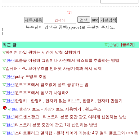
[1]
복수단어 검색은 공백(space)로 구분해 주세요.
]
]
최근 글
▽
[손님]
▽
파이썬 파일 원하는 시간에 맞춰 실행하기
▽
크롬을 이용해 그림이나 사진에서 택스트를 추출하는 방법
[현산]
▽
컴퓨터 - PC 브아우즈별 인터넷 사용기록과 케시 삭제
▽
putty 투명도 조절
[현산]
▽
윈도우즈에서 암호없이 폴드 공유하는 법
[현산]
▽
윈도우즈에서 돋보기 사용하기
[현산]
▽
한영키 - 한영키, 한자키 없는 키보드, 한글키, 한자키 만들기
[현산]
▽
화상키보드 - 가상키보드 사용하기 , 윈도우즈
[현산]
▽
애드센스광고 - 티스토리 본문 중간 광고 여러개 삽입하는 방법
[현산]
▽
티스토리 본문 중간에 광고 1개 삽입하는 방법
[현산]
▽
스마트플러그 멀티탭 - 원격 제어가 가능한 4구 멀티 플로그와 usb 충
[현산]