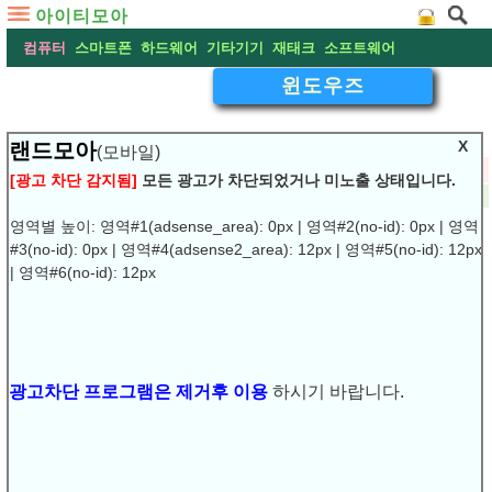
아이티모아
컴퓨터
스마트폰
하드웨어
기타기기
재태크
소프트웨어
윈도우즈
X
랜드모아
(모바일)
▽
화상키보드 - 가상키보드 사용하기 , 윈도우즈
[광고 차단 감지됨]
모든 광고가 차단되었거나 미노출 상태입니다.
2023-11-04 03:17:49
작성:
현산
댓글:
(0)
조회:1313
URL복사
▶
영역별 높이: 영역#1(adsense_area): 0px | 영역#2(no-id): 0px | 영역
#3(no-id): 0px | 영역#4(adsense2_area): 12px | 영역#5(no-id): 12px
화상키보드 - 가상키보드 사용하기 , 윈도우즈
| 영역#6(no-id): 12px
윈도우즈 10 에서 가상 키보드를 사용하는 방법입니다. 컴퓨
터를 이용하면서 불가피하게 키보드를 이용하지 못하는 불
광고차단 프로그램은 제거후 이용
하시기 바랍니다.
가피한 경우에, 사용할 수 있는 방법이니 알아 두시면 유용
하리라 봅니다.