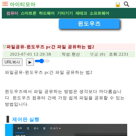
아이티모아
컴퓨터
스마트폰
하드웨어
기타기기
재태크
소프트웨어
윈도우즈
▽
파일공유-윈도우즈 pc간 파일 공유하는 법2
2023-07-01 12:20:38
작성:
현산
댓글:
(0)
조회:2231
URL복사
▶
파일공유-윈도우즈 pc간 파일 공유하는 법2
윈도우즈에서 파일 공유하는 방법은 생각보다 까다롭습니
다. 윈도우즈 컴퓨터 간에 가장 쉽게 파일을 공유할 수 있는
방법입니다.
❚
제어판 실행