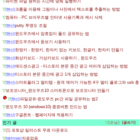
▽
파이썬 파일 원하는 시간에 맞춰 실행하기
▽
크롬을 이용해 그림이나 사진에서 택스트를 추출하는 방법
[현산]
▽
컴퓨터 - PC 브아우즈별 인터넷 사용기록과 케시 삭제
▽
putty 투명도 조절
[현산]
▽
윈도우즈에서 암호없이 폴드 공유하는 법
[현산]
▽
윈도우즈에서 돋보기 사용하기
[현산]
▽
한영키 - 한영키, 한자키 없는 키보드, 한글키, 한자키 만들기
[현산]
▽
화상키보드 - 가상키보드 사용하기 , 윈도우즈
[현산]
▽
애드센스광고 - 티스토리 본문 중간 광고 여러개 삽입하는 방법
[현산]
▽
티스토리 본문 중간에 광고 1개 삽입하는 방법
[현산]
▽
스마트플러그 멀티탭 - 원격 제어가 가능한 4구 멀티 플로그와 usb 충
[현산]
▽
보조모니터_윈도우즈10 스마트폰으로 보조모니터 만들기
▽
파일공유-윈도우즈 pc간 파일 공유하는 법2
[현산]
▽
윈도우즈 10 (windows10) 종료버튼 만드는 법
▽
구글폰트 - 웹페이지에 적용하기
[현산]
인기 글
▽
[손님]
▽
(1)
포토샵 일러스트 무료 다운로드
▽
자료없음
[예진아씨]