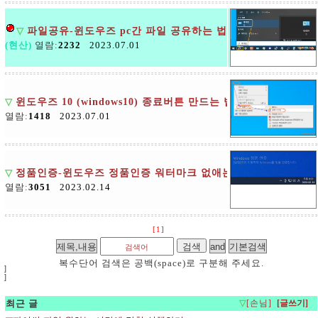
▽
파일공유-윈도우즈 pc간 파일 공유하는 법2
(현산)
열람:
2232
2023.07.01
▽
윈도우즈 10 (windows10) 종료버튼 만드는 법
열람:
1418
2023.07.01
▽
정품인증-윈도우즈 정품인증 워터마크 없애는 법
열람:
3051
2023.02.14
[1]
복수단어 검색은 공백(space)로 구분해 주세요.
]
]
최근 글
▽
[손님]