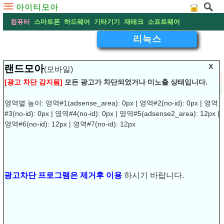
아이티모아
컴퓨터
스마트폰
하드웨어
기타기기
재태크
소프트웨어
리눅스
X
랜드모아
(모바일)
▽
putty 투명도 조절
[광고 차단 감지됨]
모든 광고가 차단되었거나 미노출 상태입니다.
2024-07-27 20:33:02
작성:
현산
댓글:
(0)
조회:3976
URL복사
▶
영역별 높이: 영역#1(adsense_area): 0px | 영역#2(no-id): 0px | 영역
#3(no-id): 0px | 영역#4(no-id): 0px | 영역#5(adsense2_area): 12px |
putty 투명도 조절
영역#6(no-id): 12px | 영역#7(no-id): 12px
광고차단 프로그램은 제거후 이용
하시기 바랍니다.