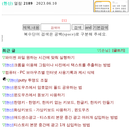
(현산)
열람:
2189
2023.06.10
[1]
복수단어 검색은 공백(space)로 구분해 주세요.
]
]
최근 글
▽
[손님]
▽
파이썬 파일 원하는 시간에 맞춰 실행하기
▽
크롬을 이용해 그림이나 사진에서 택스트를 추출하는 방법
[현산]
▽
컴퓨터 - PC 브아우즈별 인터넷 사용기록과 케시 삭제
▽
putty 투명도 조절
[현산]
▽
윈도우즈에서 암호없이 폴드 공유하는 법
[현산]
▽
윈도우즈에서 돋보기 사용하기
[현산]
▽
한영키 - 한영키, 한자키 없는 키보드, 한글키, 한자키 만들기
[현산]
▽
화상키보드 - 가상키보드 사용하기 , 윈도우즈
[현산]
▽
애드센스광고 - 티스토리 본문 중간 광고 여러개 삽입하는 방법
[현산]
▽
티스토리 본문 중간에 광고 1개 삽입하는 방법
[현산]