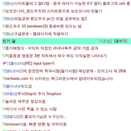
▽
스마트플러그 멀티탭 - 원격 제어가 가능한 4구 멀티 플로그와 usb 충
[현산]
▽
보조모니터_윈도우즈10 스마트폰으로 보조모니터 만들기
▽
파일공유-윈도우즈 pc간 파일 공유하는 법2
[현산]
▽
윈도우즈 10 (windows10) 종료버튼 만드는 법
▽
구글폰트 - 웹페이지에 적용하기
[현산]
인기 글
▽
[손님]
▽
종가베팅식 - 이익차 직장인 과대낙폭주 공략 기법 공개
▽
키움증권 영웅문 3분 챠트에서 매수 매도 이익실현 나타내기
▽
[RE] input type=\\
[홈마스타]
▽
(34)
운전면허 학과시험(필기시험) 예상문제 - 모의고사 제 28회
[랜드모아]
▽
tocfeeds.com 이 사이트는 백그라운드에서 업데이트되었습니다.
▽
속도감
[홈마스타]
▽
주식Stop과 주식 Stoploss
[푸른산]
▽
놀라운 재주꾼 영상모음
▽
여기서 사진 찍을 수 있는 사람
▽
(5)
홈피지기님은 누구신지..
[영동5교]
▽
tsmuxer사용, 빠른 변환 및 자막지원